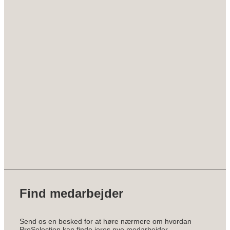
Find medarbejder
Send os en besked for at høre nærmere om hvordan
ProSelection kan finde jeres nye medarbejder