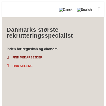
Ledige 
For 
Om P
Danmarks største
rekrutteringsspecialist
Inden for regnskab og økonomi
FIND MEDARBEJDER
FIND STILLING