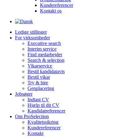
Kundereferencer
Kontakt os
Ledige stillinger
For virksomheder
Executive search
Interim service
Find medarbejder
Search & selection
Vikarservice
Bestil kandidatavis
Bestil vikar
Try & hire
Genplacering
Jobsøger
Indtast CV
Hjælp til dit CV
Kandidatreferencer
Om ProSelection
Kvalitetssikring
Kundereferencer
Kontakt