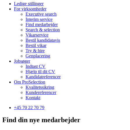
Ledige stillinger
For virksomheder
Executive search
Interim service
Find medarbejder
Search & selection
Vikarservice
Bestil kandidatavis
Bestil vikar
Try & hire
Genplacering
Jobsøger
Indtast CV
Hjælp til dit CV
Kandidatreferencer
Om ProSelection
Kvalitetssikring
Kundereferencer
Kontakt
+45 70 22 70 79
Find din nye medarbejder