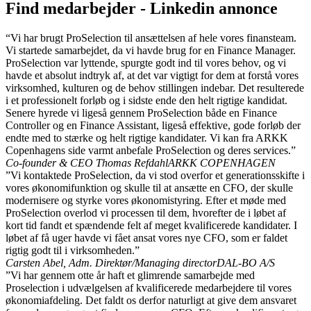
Find medarbejder - Linkedin annonce
“Vi har brugt ProSelection til ansættelsen af hele vores finansteam.
Vi startede samarbejdet, da vi havde brug for en Finance Manager.
ProSelection var lyttende, spurgte godt ind til vores behov, og vi
havde et absolut indtryk af, at det var vigtigt for dem at forstå vores
virksomhed, kulturen og de behov stillingen indebar. Det resulterede
i et professionelt forløb og i sidste ende den helt rigtige kandidat.
Senere hyrede vi ligeså gennem ProSelection både en Finance
Controller og en Finance Assistant, ligeså effektive, gode forløb der
endte med to stærke og helt rigtige kandidater. Vi kan fra ARKK
Copenhagens side varmt anbefale ProSelection og deres services.”
Co-founder & CEO Thomas Refdahl
ARKK COPENHAGEN
”Vi kontaktede ProSelection, da vi stod overfor et generationsskifte i
vores økonomifunktion og skulle til at ansætte en CFO, der skulle
modernisere og styrke vores økonomistyring. Efter et møde med
ProSelection overlod vi processen til dem, hvorefter de i løbet af
kort tid fandt et spændende felt af meget kvalificerede kandidater. I
løbet af få uger havde vi fået ansat vores nye CFO, som er faldet
rigtig godt til i virksomheden.”
Carsten Abel, Adm. Direktør/Managing director
DAL-BO A/S
”Vi har gennem otte år haft et glimrende samarbejde med
Proselection i udvælgelsen af kvalificerede medarbejdere til vores
økonomiafdeling. Det faldt os derfor naturligt at give dem ansvaret