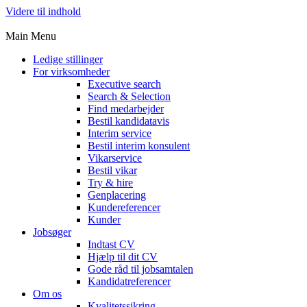
Videre til indhold
Main Menu
Ledige stillinger
For virksomheder
Executive search
Search & Selection
Find medarbejder
Bestil kandidatavis
Interim service
Bestil interim konsulent
Vikarservice
Bestil vikar
Try & hire
Genplacering
Kundereferencer
Kunder
Jobsøger
Indtast CV
Hjælp til dit CV
Gode råd til jobsamtalen
Kandidatreferencer
Om os
Kvalitetssikring