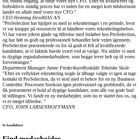
for, endnu engang, at finde vores nye CFO. Efter en kvalificeret og
forholdsvis smidig proces har vi inden for en meget kort tidshorisont
landet en aftale med vores nye CFO.”
CEO Henning Hess
RIAS A/S
”ProSelection har hjulpet os med to rekrutteringer i en periode, hvor
vi var knappe på ressourcer til at håndtere vores rekrutteringsbehov.
Vi har været yderst glade og tilfredse med forløbet hos ProSelection,
og har følt os godt og professionelt behandlet hele vejen igennem.
ProSelection præsenterede os for så godt et felt af kvalificerede
kandidater, at vi faktisk havde svært ved at vælge. Nu sidder vi med
to dygtige regnskabsmedarbejdere, som begge lever helt op til vores
forventninger.”
Department Manager Janne Frederiksen
Roskilde Tekniske Skole
”Efter en vellykket rekruttering nogle år tilbage valgte vi igen at tage
kontakt til ProSelection, da vi stod med et behov for en ny Business
Controller. Processen forekom igen professionel og problemfri, da vi
fik præsenteret et hold af dygtige kandidater, som alle var gode bud
til stillingen. Vi fandt en ny medarbejder, som nu er startet hos os, og
vi er meget tilfredse. ”
CFO, JOHN LARSEN
HOFFMANN
Se kandidater
Find medarbejder